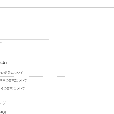
ntry
4(金)の営業について
期間中の営業について
年始の営業について
ンダー
年8月