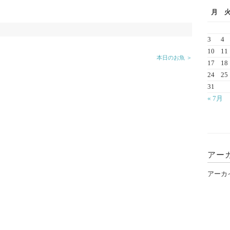
月
3
4
10
11
本日のお魚 ＞
17
18
24
25
31
« 7月
アー
アーカ