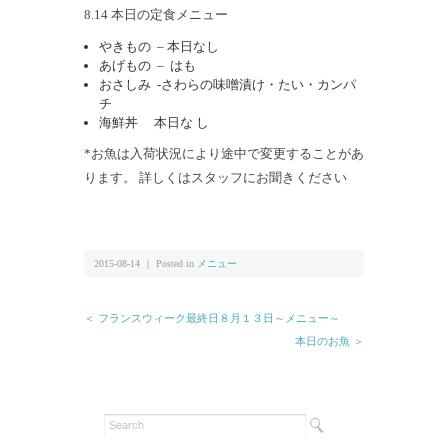
8.14 本日の定食メニュー
やきもの – 本日なし
あげもの – はも
おさしみ -さわらの味噌漬け・たい・カンパ
チ
海鮮丼 本日な し
*お魚は入荷状況により途中で変更することがあ
ります。 詳しくはスタッフにお聞きください
2015-08-14 ｜ Posted in
メニュー
＜ フランスウィーク最終日８月１３日～メニュー～
本日のお魚 ＞