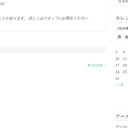
年末
パチ
カレ
ことがあります。 詳しくはスタッフにお聞きください
2026
月
3
4
10
11
17
18
本日のお魚 ＞
24
25
31
« 7月
アー
アーカ