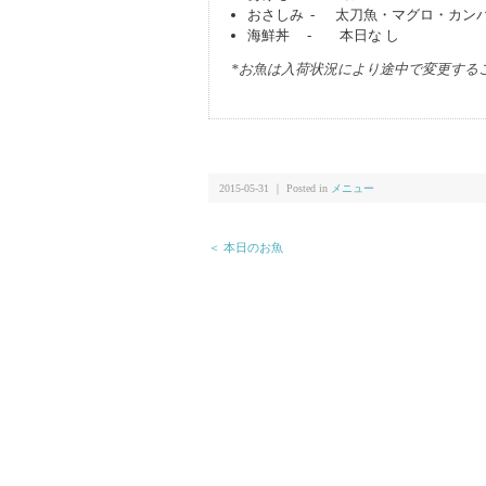
おさしみ - 太刀魚・マグロ・カン
海鮮丼 - 本日な し
*お魚は入荷状況により途中で変更する
2015-05-31 ｜ Posted in
メニュー
＜ 本日のお魚