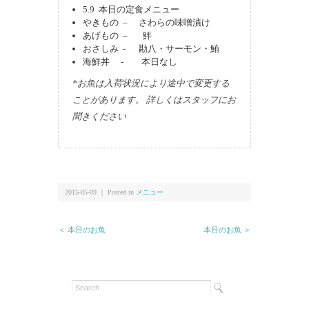
5.9 本日の定食メニュー
やきもの – さわらの味噌漬け
あげもの – 鮃
おさしみ - 勘八・サーモン・鮪
海鮮丼 - 本日なし
*お魚は入荷状況により途中で変更する
ことがあります。 詳しくはスタッフにお
聞きください
2015-05-09 ｜ Posted in
メニュー
＜ 本日のお魚
本日のお魚 ＞