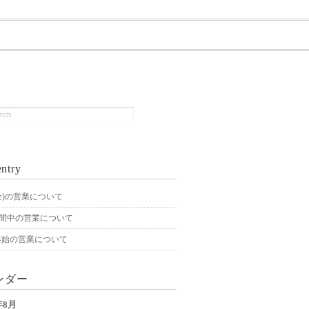
ntry
4(金)の営業について
期間中の営業について
年始の営業について
ンダー
年8月