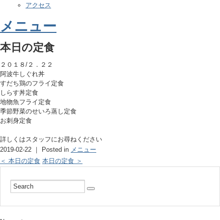
アクセス
メニュー
本日の定食
２０１８/２．２２
阿波牛しぐれ丼
すだち鶏のフライ定食
しらす丼定食
地物魚フライ定食
季節野菜のせいろ蒸し定食
お刺身定食
詳しくはスタッフにお尋ねください
2019-02-22 ｜ Posted in
メニュー
＜ 本日の定食
本日の定食 ＞