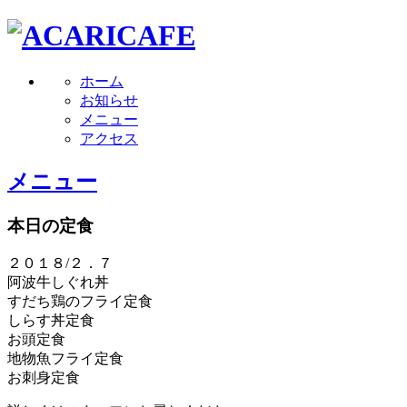
ホーム
お知らせ
メニュー
アクセス
メニュー
本日の定食
２０１８/２．７
阿波牛しぐれ丼
すだち鶏のフライ定食
しらす丼定食
お頭定食
地物魚フライ定食
お刺身定食