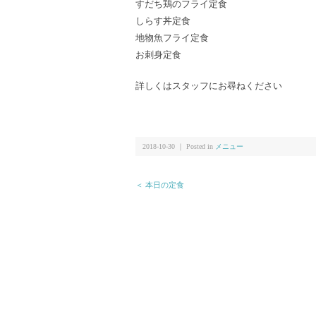
すだち鶏のフライ定食
しらす丼定食
地物魚フライ定食
お刺身定食
詳しくはスタッフにお尋ねください
2018-10-30 ｜ Posted in
メニュー
＜ 本日の定食