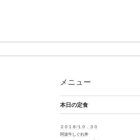
メニュー
本日の定食
２０１８/１０．３０
阿波牛しぐれ丼