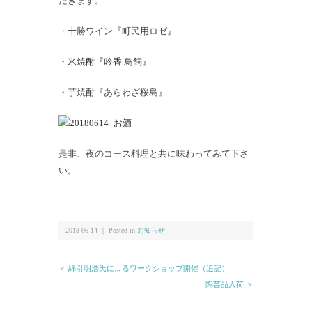
だきます。
・十勝ワイン『町民用ロゼ』
・
米焼酎『吟香 鳥飼』
・芋焼酎『あらわざ桜島』
是非、夜のコース料理と共に味わってみて下さ
い。
2018-06-14 ｜ Posted in
お知らせ
＜ 綿引明浩氏によるワークショップ開催（追記）
陶芸品入荷 ＞