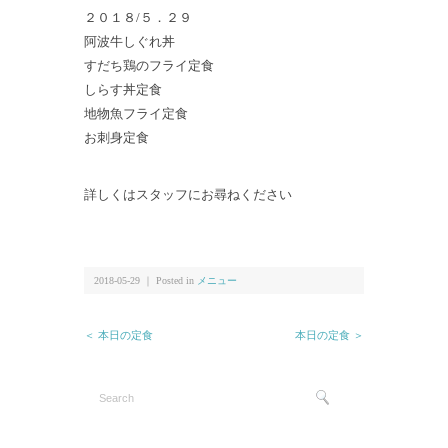
２０１８/５．２９
阿波牛しぐれ丼
すだち鶏のフライ定食
しらす丼定食
地物魚フライ定食
お刺身定食
詳しくはスタッフにお尋ねください
2018-05-29 ｜ Posted in
メニュー
＜ 本日の定食
本日の定食 ＞