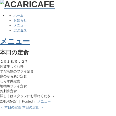
ホーム
お知らせ
メニュー
アクセス
メニュー
本日の定食
２０１８/５．２７
阿波牛しぐれ丼
すだち鶏のフライ定食
鶏のからあげ定食
しらす丼定食
地物魚フライ定食
お刺身定食
詳しくはスタッフにお尋ねください
2018-05-27 ｜ Posted in
メニュー
＜ 本日の定食
本日の定食 ＞