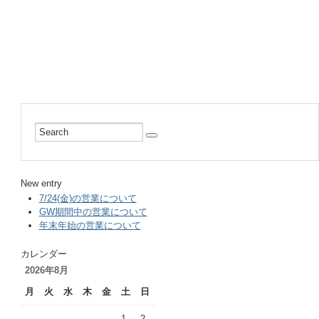
New entry
7/24(金)の営業について
GW期間中の営業について
年末年始の営業について
カレンダー
2026年8月
月
火
水
木
金
土
日
1
2