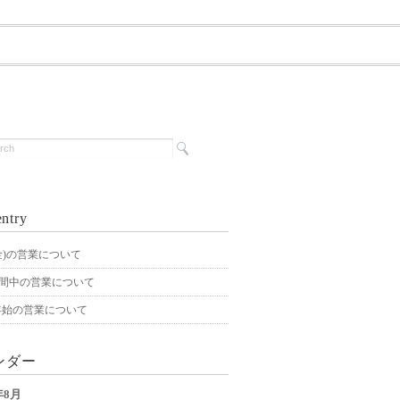
ntry
4(金)の営業について
期間中の営業について
年始の営業について
ンダー
年8月