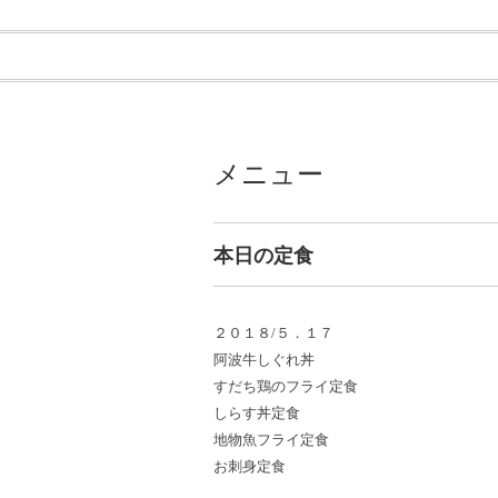
メニュー
本日の定食
２０１８/５．１７
阿波牛しぐれ丼
すだち鶏のフライ定食
しらす丼定食
地物魚フライ定食
お刺身定食