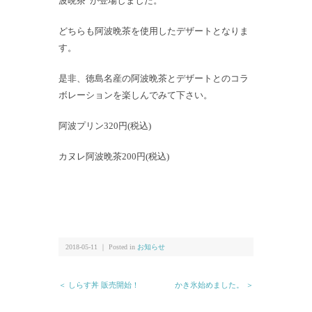
波晩茶”が登場しました。
どちらも阿波晩茶を使用したデザートとなりま
す。
是非、徳島名産の阿波晩茶とデザートとのコラ
ボレーションを楽しんでみて下さい。
阿波プリン320円(税込)
カヌレ阿波晩茶200円(税込)
2018-05-11 ｜ Posted in
お知らせ
＜ しらす丼 販売開始！
かき氷始めました。 ＞