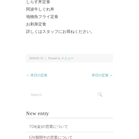
しらす丼定食
阿波牛しぐれ丼
地物魚フライ定食
お刺身定食
詳しくはスタッフにお尋ねください。
2018-01-15 ｜ Posted in
メニュー
＜ 本日の定食
本日の定食 ＞
New entry
7/24(金)の営業について
GW期間中の営業について