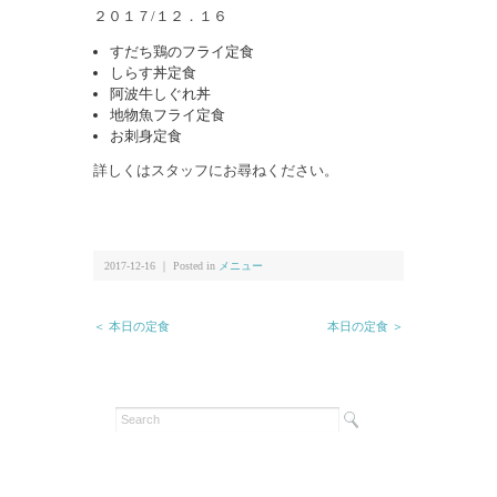
２０１７/１２．１６
すだち鶏のフライ定食
しらす丼定食
阿波牛しぐれ丼
地物魚フライ定食
お刺身定食
詳しくはスタッフにお尋ねください。
2017-12-16 ｜ Posted in
メニュー
＜ 本日の定食
本日の定食 ＞