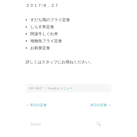
２０１７/８．２７
すだち鶏のフライ定食
しらす丼定食
阿波牛しぐれ丼
地物魚フライ定食
お刺身定食
詳しくはスタッフにお尋ねください。
2017-08-27 ｜ Posted in
メニュー
＜ 本日の定食
本日の定食 ＞