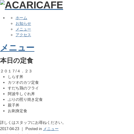
ホーム
お知らせ
メニュー
アクセス
メニュー
本日の定食
２０１７/４．２３
しらす丼
カツオのカツ定食
すだち鶏のフライ
阿波牛しぐれ丼
ぶりの照り焼き定食
親子丼
お刺身定食
詳しくはスタッフにお尋ねください。
2017-04-23 ｜ Posted in
メニュー