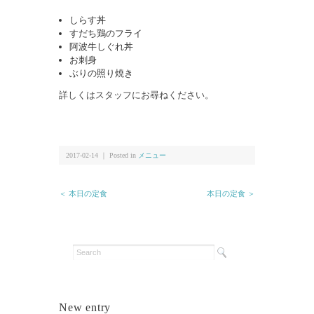
しらす丼
すだち鶏のフライ
阿波牛しぐれ丼
お刺身
ぶりの照り焼き
詳しくはスタッフにお尋ねください。
2017-02-14 ｜ Posted in
メニュー
＜ 本日の定食
本日の定食 ＞
New entry