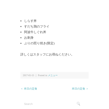
しらす丼
すだち鶏のフライ
阿波牛しぐれ丼
お刺身
ぶりの照り焼き(限定)
詳しくはスタッフにお尋ねください。
2017-01-15 ｜ Posted in
メニュー
＜ 本日の定食
本日の定食 ＞