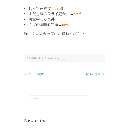
しらす丼定食←
new
‼
すだち鶏のフライ定食 ←
new‼
阿波牛しぐれ丼
さばの味噌煮定食←
new
‼
詳しくはスタッフにお尋ねください
2016-10-11 ｜ Posted in
メニュー
＜ 本日の定食
本日の定食 ＞
New entry