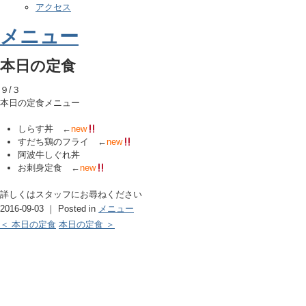
アクセス
メニュー
本日の定食
９/３
本日の定食メニュー
しらす丼 ←
new
すだち鶏のフライ ←
new
阿波牛しぐれ丼
お刺身定食 ←
new
詳しくはスタッフにお尋ねください
2016-09-03 ｜ Posted in
メニュー
＜ 本日の定食
本日の定食 ＞