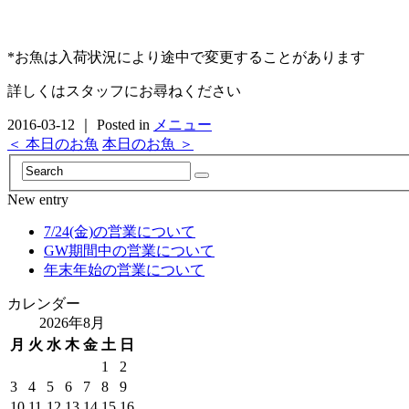
*お魚は入荷状況により途中で変更することがあります
詳しくはスタッフにお尋ねください
2016-03-12 ｜ Posted in
メニュー
＜ 本日のお魚
本日のお魚 ＞
New entry
7/24(金)の営業について
GW期間中の営業について
年末年始の営業について
カレンダー
2026年8月
月
火
水
木
金
土
日
1
2
3
4
5
6
7
8
9
10
11
12
13
14
15
16