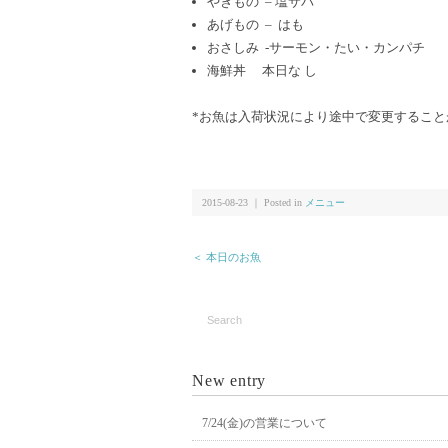
やきもの – 塩サバ
あげもの – はも
おさしみ -サーモン・たい・カンパチ
海鮮丼 本日な し
*お魚は入荷状況により途中で変更すること
2015-08-23 ｜ Posted in
メニュー
＜ 本日のお魚
New entry
7/24(金)の営業について