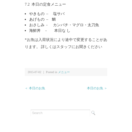
7.2 本日の定食メニュー
やきもの – 塩サバ
あげもの – 鯛
おさしみ - カンパチ・マグロ・太刀魚
海鮮丼 - 本日な し
*お魚は入荷状況により途中で変更することがあ
ります。 詳しくはスタッフにお聞きください
2015-07-02 ｜ Posted in
メニュー
＜ 本日のお魚
本日のお魚 ＞